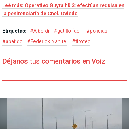
Leé más: Operativo Guyra hü 3: efectúan requisa en
la penitenciaría de Cnel. Oviedo
Etiquetas:
#
Alberdi
#
gatillo fácil
#
policías
#
abatido
#
Federick Nahuel
#
tiroteo
Déjanos tus comentarios en Voiz