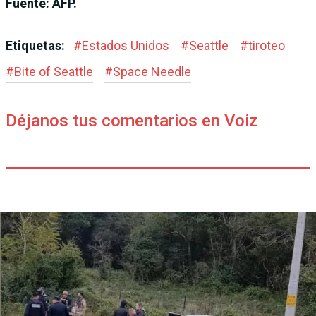
Fuente: AFP.
Etiquetas:
#
Estados Unidos
#
Seattle
#
tiroteo
#
Bite of Seattle
#
Space Needle
Déjanos tus comentarios en Voiz