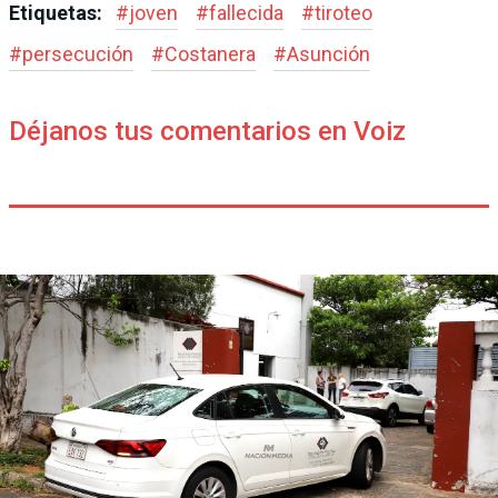
Etiquetas:
#
joven
#
fallecida
#
tiroteo
#
persecución
#
Costanera
#
Asunción
Déjanos tus comentarios en Voiz