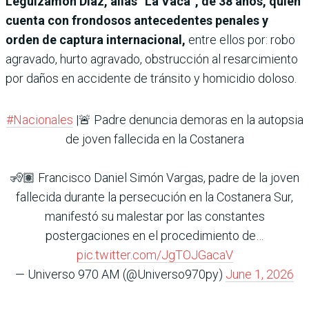
Leguizamón Díaz, alias “La Vaca”, de 38 años, quien
cuenta con frondosos antecedentes penales y
orden de captura internacional,
entre ellos por: robo
agravado, hurto agravado, obstrucción al resarcimiento
por daños en accidente de tránsito y homicidio doloso.
#Nacionales
|🚨 Padre denuncia demoras en la autopsia
de joven fallecida en la Costanera
🧏🏽 Francisco Daniel Simón Vargas, padre de la joven
fallecida durante la persecución en la Costanera Sur,
manifestó su malestar por las constantes
postergaciones en el procedimiento de…
pic.twitter.com/JgTOJGacaV
— Universo 970 AM (@Universo970py)
June 1, 2026