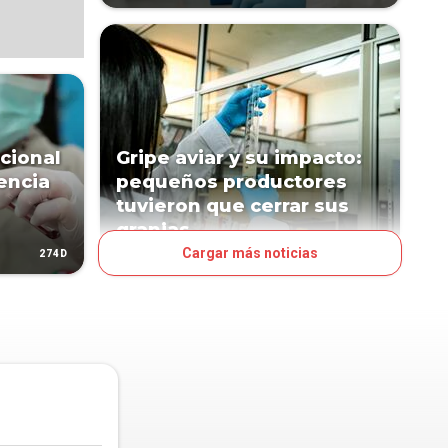
cional
Gripe aviar y su impacto:
encia
pequeños productores
tuvieron que cerrar sus
granjas
Cargar más noticias
274D
1172D
NEGOCIOS