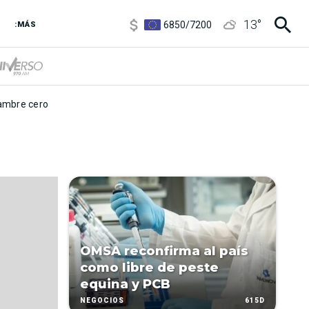
3,8
/
4
13
°
6850
/
7200
:MÁS
5900
/
5960
mbre cero
OMSA reconfirma al país
como libre de peste
equina y PCB
615D
NEGOCIOS