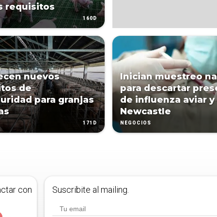
 requisitos
160D
ecen nuevos
Inician muestreo na
itos de
para descartar pres
uridad para granjas
de influenza aviar y
as
Newcastle
171D
NEGOCIOS
actar con
Suscribite al mailing.