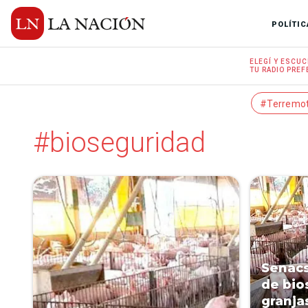
POLÍTIC
ELEGÍ Y
ESCUC
TU RADIO
PREF
#Terremo
#bioseguridad
Senacs
de bio
granja