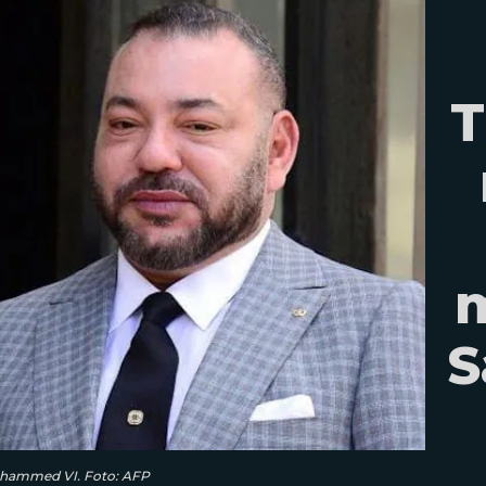
T
m
S
Mohammed VI. Foto: AFP