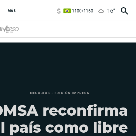
1100
/
1160
16
°
3,8
/
4
:MÁS
6850
/
7200
5900
/
5960
NEGOCIOS - EDICIÓN IMPRESA
OMSA reconfirma
l país como libre