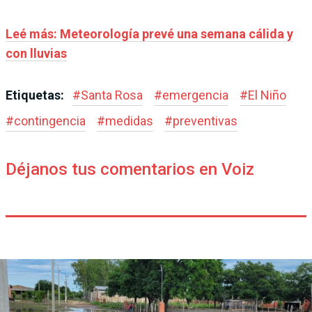
Leé más: Meteorología prevé una semana cálida y
con lluvias
Etiquetas:
#
Santa Rosa
#
emergencia
#
El Niño
#
contingencia
#
medidas
#
preventivas
Déjanos tus comentarios en Voiz