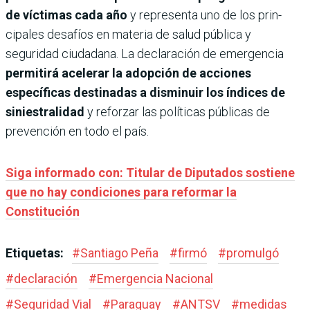
de víctimas cada año
y representa uno de los prin­
cipales desafíos en materia de salud pública y
seguridad ciudadana. La declaración de emergencia
permitirá acele­rar la adopción de acciones
específicas destinadas a dis­minuir los índices de
sinies­tralidad
y reforzar las polí­ticas públicas de
prevención en todo el país.
Siga informado con: Titular de Diputados sostiene
que no hay condiciones para reformar la
Constitución
Etiquetas:
#
Santiago Peña
#
firmó
#
promulgó
#
declaración
#
Emergencia Nacional
#
Seguridad Vial
#
Paraguay
#
ANTSV
#
medidas