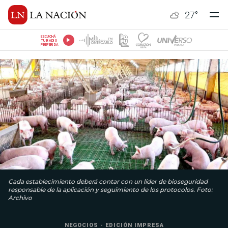
27
°
ESCUCHÁ
TU RADIO
PREFERIDA
Cada establecimiento deberá contar con un líder de bioseguridad
responsable de la aplicación y seguimiento de los protocolos. Foto:
Archivo
NEGOCIOS - EDICIÓN IMPRESA