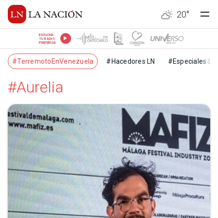
20
°
ESCUCHÁ
TU RADIO
PREFERIDA
#TerremotoEnVenezuela
#Hacedores LN
#Especiales LN
#Aurelia