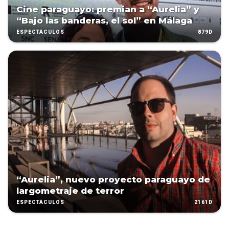
Cine paraguayo: premian a “Aurelia” y
“Bajo las banderas, el sol” en Málaga
879D
ESPECTÁCULOS
“Aurelia”, nuevo proyecto paraguayo de
largometraje de terror
2161D
ESPECTÁCULOS