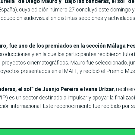
Aurelia” de Diego Mauro y “Bajo las banderas, el sol” d
(España), cuya edición número 27 concluyó este domingo 
roducción audiovisual en distintas secciones y actividades
uro, fue uno de los premiados en la sección Málaga Fe
producciones y en la que los participantes recibieron tut
s proyectos cinematográficos. Mauro fue seleccionado, junt
oyectos presentados en el MAFF, y recibió el Premio Musi
nderas, el sol” de Juanjo Pereira e Ivana Urízar
, recibie
P) es un sector destinado a impulsar y apoyar la finalizac
ción internacional. Este reconocimiento fue recibido por s