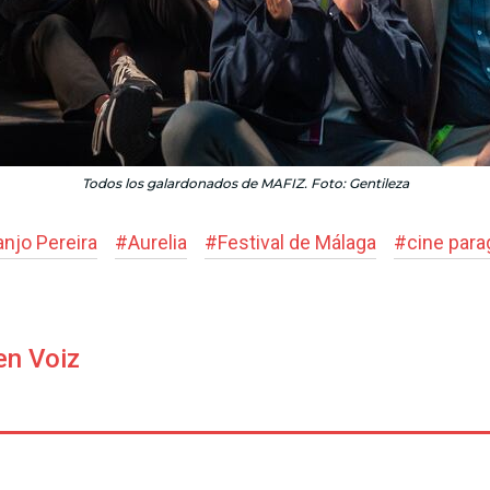
Todos los galardonados de MAFIZ. Foto: Gentileza
njo Pereira
#
Aurelia
#
Festival de Málaga
#
cine par
en Voiz