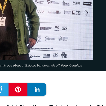
emio que obtuvo “Bajo las banderas, el sol”. Foto: Gentileza