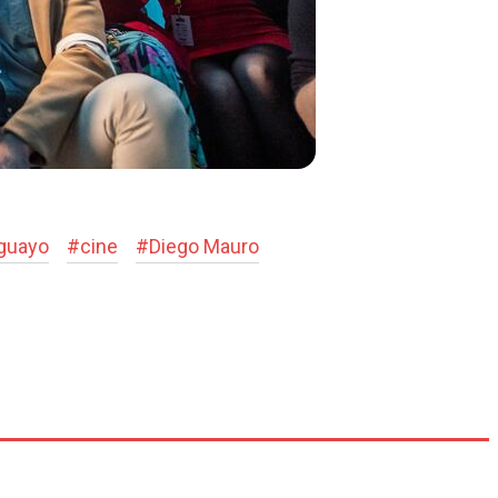
aguayo
#
cine
#
Diego Mauro