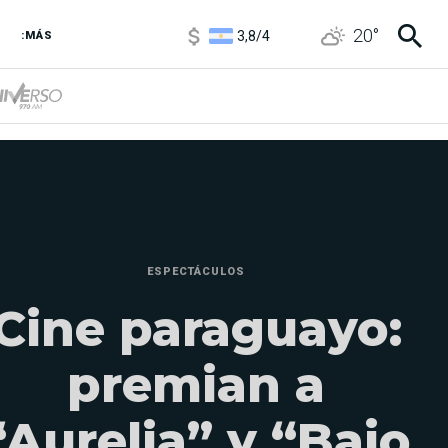
3,8
/
4
20
°
6850
/
7200
:MÁS
5900
/
5960
ESPECTÁCULOS
Cine paraguayo:
premian a
“Aurelia” y “Bajo