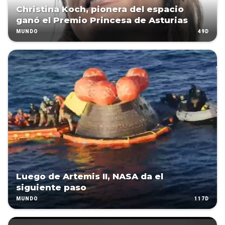
Christina Koch, pionera del espacio
ganó el Premio Princesa de Asturias
49D
MUNDO
Luego de Artemis II, NASA da el
siguiente paso
117D
MUNDO