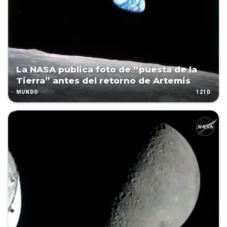
La NASA publica foto de “puesta de la
Tierra” antes del retorno de Artemis
121D
MUNDO