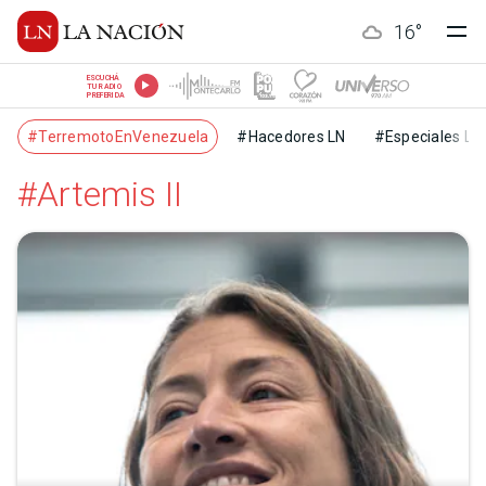
16
°
ESCUCHÁ
TU RADIO
PREFERIDA
#TerremotoEnVenezuela
#Hacedores LN
#Especiales LN
#Artemis II