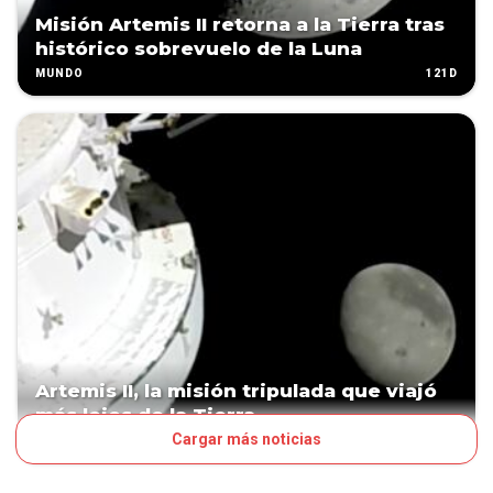
Misión Artemis II retorna a la Tierra tras
histórico sobrevuelo de la Luna
121D
MUNDO
Artemis II, la misión tripulada que viajó
más lejos de la Tierra
Cargar más noticias
122D
MUNDO