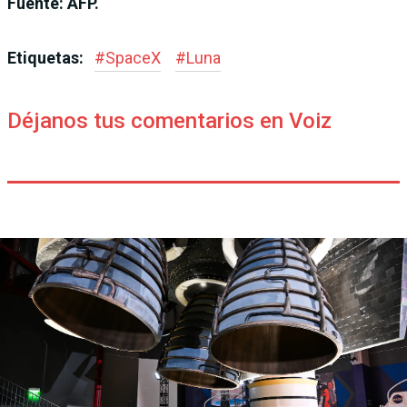
Fuente: AFP.
Etiquetas:
#
SpaceX
#
Luna
Déjanos tus comentarios en Voiz