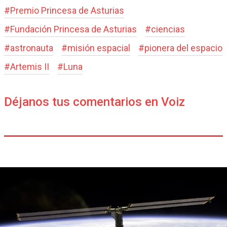
#
Premio Princesa de Asturias
#
Fundación Princesa de Asturias
#
ciencias
#
astronauta
#
misión espacial
#
pionera del espacio
#
Artemis II
#
Luna
Déjanos tus comentarios en Voiz