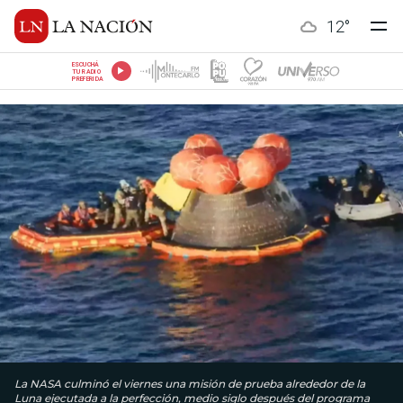
12
°
ESCUCHÁ
TU RADIO
PREFERIDA
La NASA culminó el viernes una misión de prueba alrededor de la
Luna ejecutada a la perfección, medio siglo después del programa