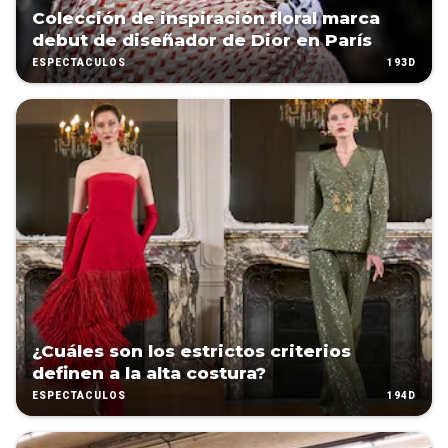
Colección de inspiración floral marca
debut de diseñador de Dior en París
193D
ESPECTÁCULOS
¿Cuáles son los estrictos criterios
definen a la alta costura?
194D
ESPECTÁCULOS