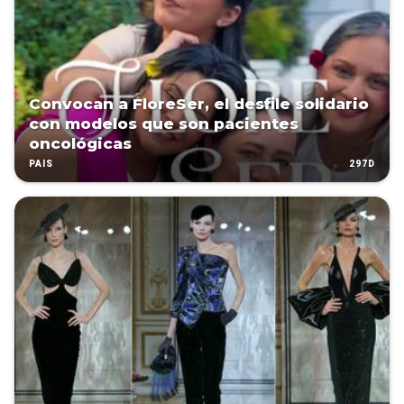
Convocan a FloreSer, el desfile solidario
con modelos que son pacientes
oncológicas
297D
PAÍS