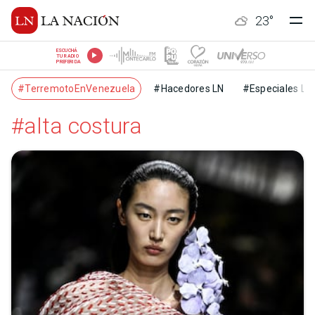
23
°
ESCUCHÁ
TU RADIO
PREFERIDA
#TerremotoEnVenezuela
#Hacedores LN
#Especiales LN
#alta costura