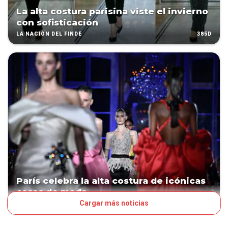
La alta costura parisina viste el invierno
con sofisticación
385D
LA NACIÓN DEL FINDE
París celebra la alta costura de icónicas
casas de moda
Cargar más noticias
553D
LA NACIÓN DEL FINDE