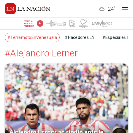
24
°
ESCUCHÁ
TU RADIO
PREFERIDA
#TerremotoEnVenezuela
#Hacedores LN
#Especiales LN
#Alejandro Lerner
Alejandro Lerner se rindió ante la