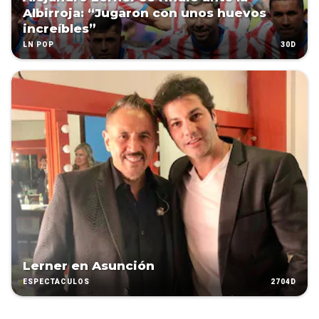
Albirroja: “Jugaron con unos huevos
increíbles”
30D
LN POP
Lerner en Asunción
2704D
ESPECTÁCULOS