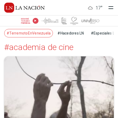
17
°
ESCUCHÁ
TU RADIO
PREFERIDA
#TerremotoEnVenezuela
#Hacedores LN
#Especiales LN
#academia de cine