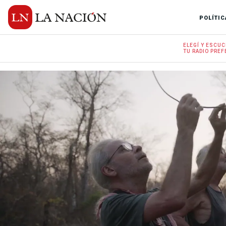
POLÍTIC
ELEGÍ Y
ESCUC
TU RADIO
PREF