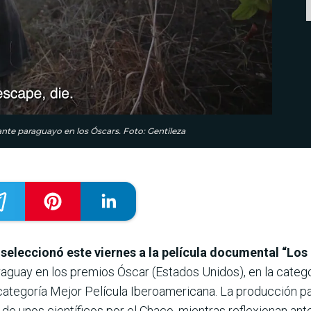
nte paraguayo en los Óscars. Foto: Gentileza
eleccionó este viernes a la película documental “Los
uay en los premios Óscar (Estados Unidos), en la categorí
 categoría Mejor Película Iberoamericana. La producción 
ía de unos científicos por el Chaco, mientras reflexionan ant