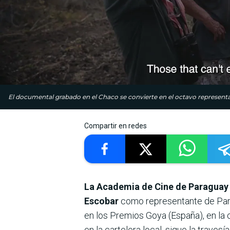
El documental grabado en el Chaco se convierte en el octavo representa
Compartir en redes
La Academia de Cine de Paraguay s
Escobar
como representante de Parag
en los Premios Goya (España), en la
en la cartelera local, sigue la traves