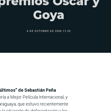
premios Óscar y
Goya
4 DE OCTUBRE DE 2024 11:23
 últimos” de Sebastián Peña
a a Mejor Película Internacional, y
paraguaya, que estuvo recientemente
e la situación de deforestación y los