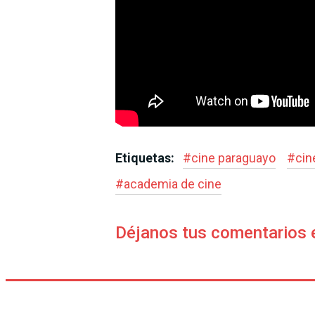
Etiquetas:
#
cine paraguayo
#
cin
#
academia de cine
Déjanos tus comentarios 