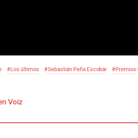
e
#
Los últimos
#
Sebastián Peña Escobar
#
Premios 
en Voiz