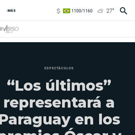
1100
/
1160
27
°
3,8
/
4
:MÁS
6850
/
7200
5900
/
5960
ESPECTÁCULOS
“Los últimos”
representará a
Paraguay en los