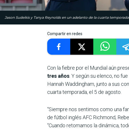
Jason Sudeikis y Tanya Reynolds en un adelanto de la cuarta temporada de
Compartir en redes
Con la fiebre por el Mundial aún pres
tres años
. Y según su elenco, no fue 
Hannah Waddingham, junto a sus comp
cuarta temporada, el 5 de agosto.
“Siempre nos sentimos como una famil
de fútbol inglés AFC Richmond, Rebecc
“Cuando retomamos la dinámica, todo 