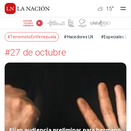
15
°
ESCUCHÁ
TU RADIO
PREFERIDA
#TerremotoEnVenezuela
#Hacedores LN
#Especiales LN
#27 de octubre
Fijan audiencia preliminar para hermano