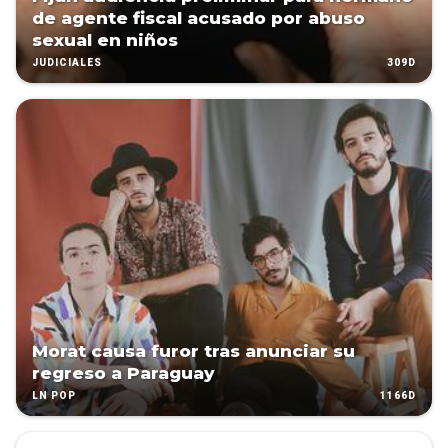
de agente fiscal acusado por abuso
sexual en niños
309D
JUDICIALES
Morat causa furor tras anunciar su
regreso a Paraguay
1166D
LN POP