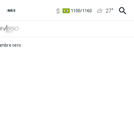
5900
/
5960
27
°
1100
/
1160
:MÁS
3,8
/
4
6850
/
7200
5900
/
5960
mbre cero