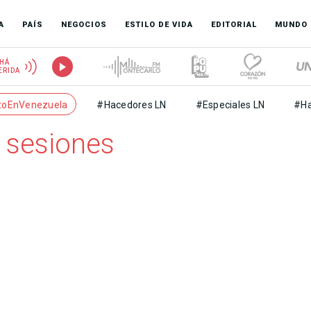
A
PAÍS
NEGOCIOS
ESTILO DE VIDA
EDITORIAL
MUNDO
HÁ
ERIDA
toEnVenezuela
#Hacedores LN
#Especiales LN
#Ha
o sesiones