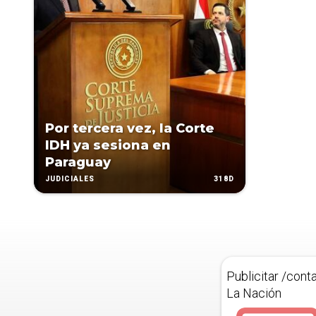
Por tercera vez, la Corte
IDH ya sesiona en
Paraguay
318D
JUDICIALES
Publicitar /cont
La Nación