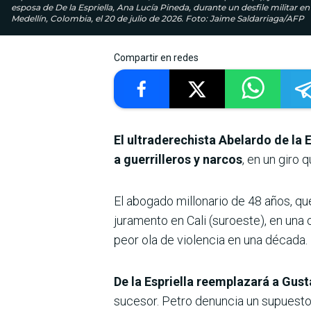
esposa de De la Espriella, Ana Lucía Pineda, durante un desfile milita
Medellín, Colombia, el 20 de julio de 2026. Foto: Jaime Saldarriaga/AFP
Compartir en redes
El ultraderechista Abelardo de la
a guerrilleros y narcos
, en un giro
El abogado millonario de 48 años, q
juramento en Cali (suroeste), en una
peor ola de violencia en una década.
De la Espriella reemplazará a Gus
sucesor. Petro denuncia un supuesto