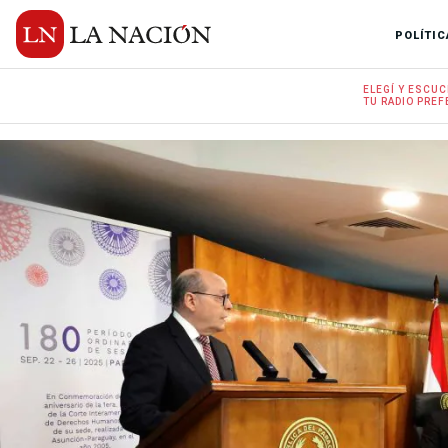
POLÍTIC
ELEGÍ Y
ESCUC
TU RADIO
PREF