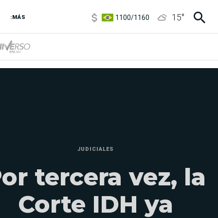
1100
/
1160
15
°
:MÁS
3,8
/
4
6850
/
7200
5900
/
5960
JUDICIALES
or tercera vez, la
Corte IDH ya