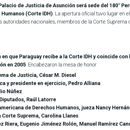
Palacio de Justicia de Asunción será sede del 180° Pe
s Humanos (Corte IDH)
. La apertura oficial tuvo lugar en e
tas autoridades nacionales, miembros de la Corte Suprema de
 en que Paraguay recibe a la Corte IDH y coincide con 
ión en 2005
. Encabezaron la mesa de honor:
ema de Justicia, César M. Diesel
ca y presidente en ejercicio, Pedro Alliana
ilio Núñez
Diputados, Raúl Latorre
teramericana de Derechos Humanos, jueza Nancy Herná
la Corte Suprema, Carolina Llanes
tez Riera, Eugenio Jiménez Rolón, Manuel Ramírez Can