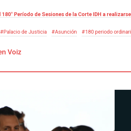
l 180° Período de Sesiones de la Corte IDH a realizars
#
Palacio de Justicia
#
Asunción
#
180 periodo ordinar
en Voiz