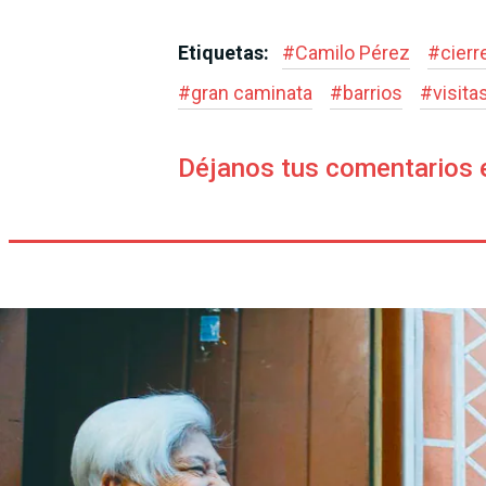
Etiquetas:
#
Camilo Pérez
#
cier
#
gran caminata
#
barrios
#
visita
Déjanos tus comentarios 