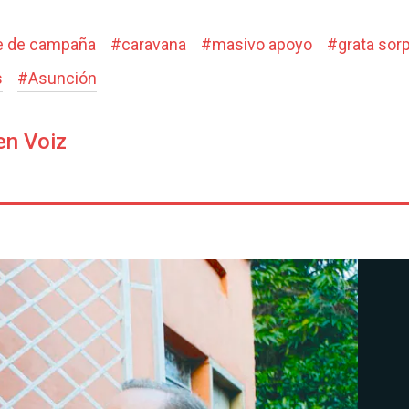
re de campaña
#
caravana
#
masivo apoyo
#
grata sor
s
#
Asunción
en Voiz