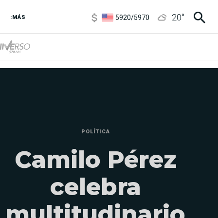
5920
/
5970
20
°
1120
/
1160
:MÁS
3,6
/
3,9
6850
/
7200
5920
/
5970
POLÍTICA
Camilo Pérez
celebra
multitudinario