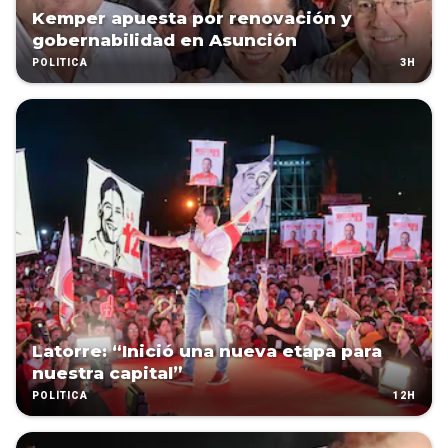
Kemper apuesta por renovación y
gobernabilidad en Asunción
3H
POLÍTICA
Latorre: “Inició una nueva etapa para
nuestra capital”
12H
POLÍTICA