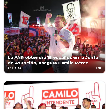
La ANR obtendrá 18 escaños en la Junta
de Asunción, asegura Camilo Pérez
12H
POLÍTICA