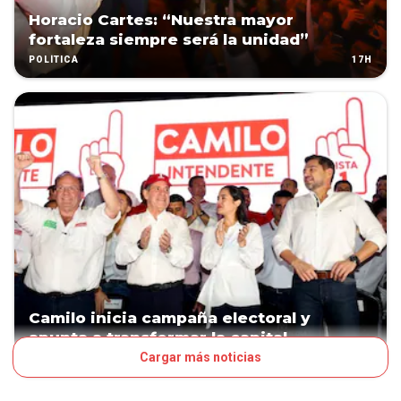
Horacio Cartes: “Nuestra mayor
fortaleza siempre será la unidad”
17H
POLÍTICA
Camilo inicia campaña electoral y
apunta a transformar la capital
Cargar más noticias
22H
POLÍTICA