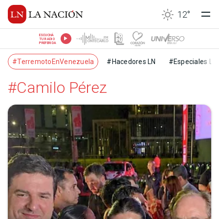
12
°
ESCUCHÁ
TU RADIO
PREFERIDA
#TerremotoEnVenezuela
#Hacedores LN
#Especiales LN
#Camilo Pérez