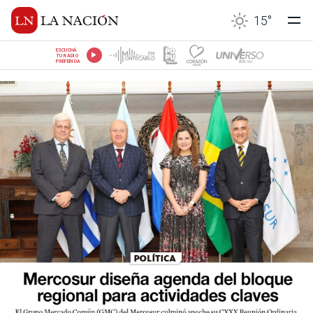
15
°
ESCUCHÁ
TU RADIO
PREFERIDA