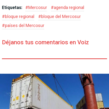
Etiquetas:
#
Mercosur
#
agenda regional
#
bloque regional
#
bloque del Mercosur
#
países del Mercosur
Déjanos tus comentarios en Voiz