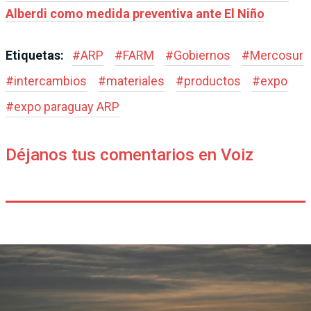
Alberdi como medida preventiva ante El Niño
Etiquetas:
#
ARP
#
FARM
#
Gobiernos
#
Mercosur
#
intercambios
#
materiales
#
productos
#
expo
#
expo paraguay ARP
Déjanos tus comentarios en Voiz