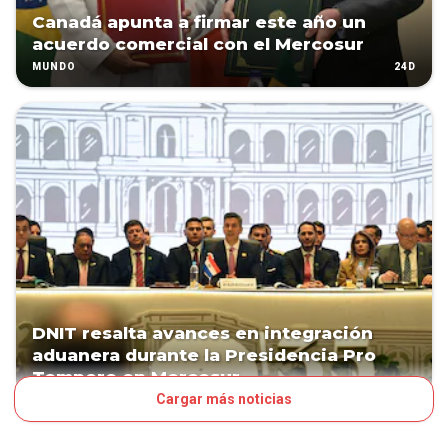
Canadá apunta a firmar este año un
acuerdo comercial con el Mercosur
24D
MUNDO
DNIT resalta avances en integración
aduanera durante la Presidencia Pro
Tempore en Mercosur
Cargar más noticias
32D
NEGOCIOS