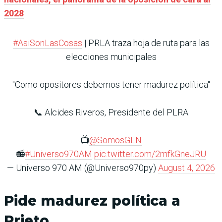
2028
#AsiSonLasCosas
| PRLA traza hoja de ruta para las
elecciones municipales
"Como opositores debemos tener madurez política"
📞 Alcides Riveros, Presidente del PLRA
📺
@SomosGEN
📻
#Universo970AM
pic.twitter.com/2mfkGneJRU
— Universo 970 AM (@Universo970py)
August 4, 2026
Pide madurez política a
Prieto