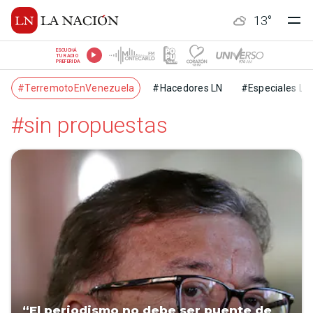
13
°
ESCUCHÁ
TU RADIO
PREFERIDA
#TerremotoEnVenezuela
#Hacedores LN
#Especiales LN
#sin propuestas
“El periodismo no debe ser puente de