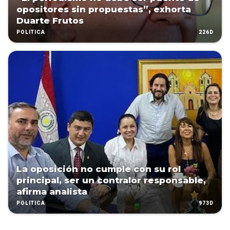
opositores sin propuestas”, exhorta
Duarte Frutos
226D
POLÍTICA
La oposición no cumple con su rol
principal, ser un contralor responsable,
afirma analista
973D
POLÍTICA