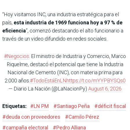
“Hoy visitamos INC, una industria estratégica para el
país,
esta industria de 1969 funciona hoy a 97 % de
eficiencia
”, comenzó destacando el alto funcionario a
través de un video difundido en redes sociales.
#Negocios
. El ministro de Industria y Comercio, Marco
Riquelme, destacó el potencial que tiene la Industria
Nacional de Cemento (INC), con materia prima para
2.000 años.
#TodoEstáEnLN
https://t.co/mYYPBYSQs0
— Diario La Nación (@LaNacionPy)
August 6, 2026
Etiquetas:
#
LN PM
#
Santiago Peña
#
déficit fiscal
#
deuda con proveedores
#
Camilo Pérez
#
campaña electoral
#
Pedro Alliana