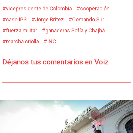
#
vicepresidente de Colombia
#
cooperación
#
caso IPS
#
Jorge Brítez
#
Comando Sur
#
fuerza militar
#
ganaderas Sofía y Chajhá
#
marcha criolla
#
INC
Déjanos tus comentarios en Voiz