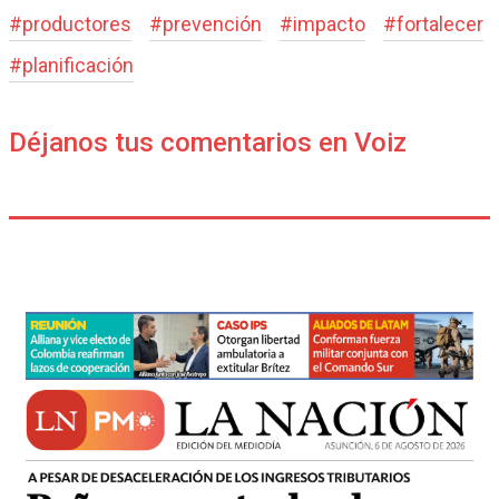
#
productores
#
prevención
#
impacto
#
fortalecer
#
planificación
Déjanos tus comentarios en Voiz