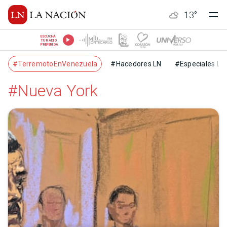
13
°
ESCUCHÁ
TU RADIO
PREFERIDA
#TerremotoEnVenezuela
#Hacedores LN
#Especiales LN
#Nueva York