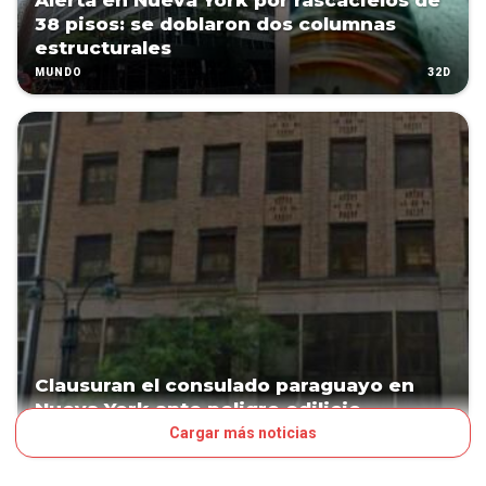
Alerta en Nueva York por rascacielos de
38 pisos: se doblaron dos columnas
estructurales
32D
MUNDO
Clausuran el consulado paraguayo en
Nueva York ante peligro edilicio
Cargar más noticias
33D
POLÍTICA