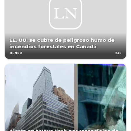
EE. UU. se cubre de peligroso humo de
incendios forestales en Canadá
23D
MUNDO