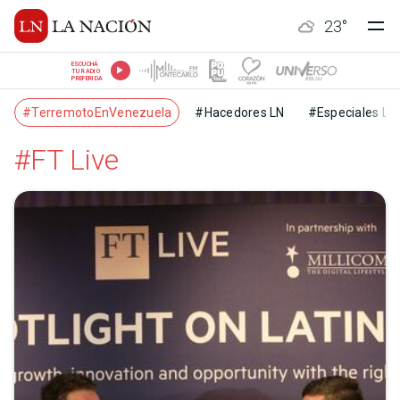
23
°
ESCUCHÁ
TU RADIO
PREFERIDA
#TerremotoEnVenezuela
#Hacedores LN
#Especiales LN
#FT Live