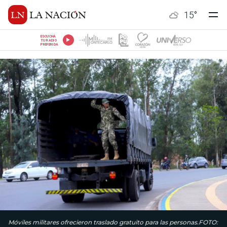
15
°
ESCUCHÁ
TU RADIO
PREFERIDA
Móviles militares ofrecieron traslado gratuito para las personas.FOTO: