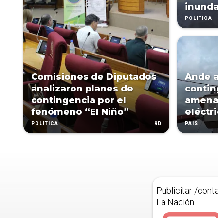
inunda
POLÍTICA
Comisiones de Diputados
Ande a
analizaron planes de
contin
contingencia por el
amena
fenómeno “El Niño”
eléctr
9D
POLÍTICA
PAÍS
Publicitar /cont
La Nación