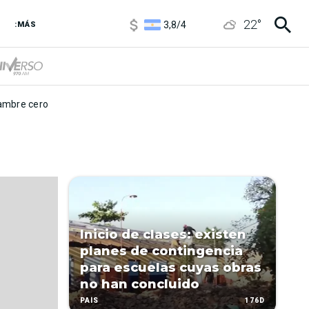
1100
/
1160
22
°
3,8
/
4
:MÁS
6850
/
7200
5900
/
5960
mbre cero
Inicio de clases: existen
planes de contingencia
para escuelas cuyas obras
no han concluido
176D
PAÍS