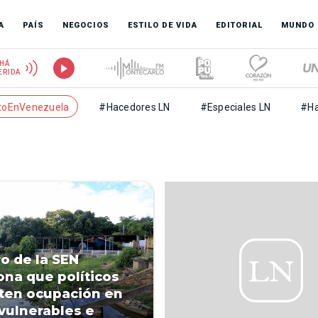
A
PAÍS
NEGOCIOS
ESTILO DE VIDA
EDITORIAL
MUNDO
HÁ
ERIDA
toEnVenezuela
#Hacedores LN
#Especiales LN
#Ha
ro de la SEN
ona que políticos
ten ocupación en
vulnerables e