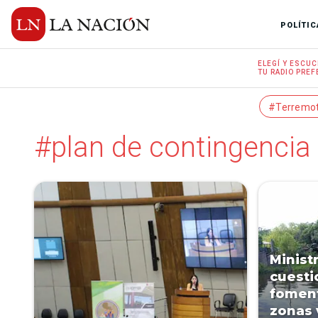
POLÍTIC
ELEGÍ Y
ESCUC
TU RADIO
PREF
#Terremo
#plan de contingencia
Minist
cuesti
fomen
zonas 