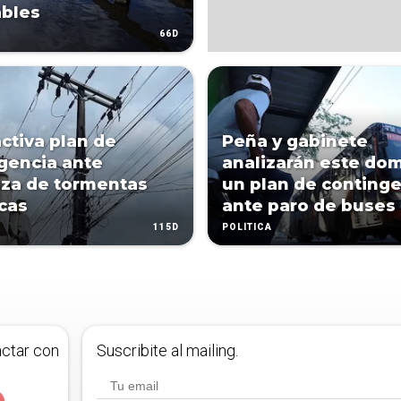
bles
66D
ctiva plan de
Peña y gabinete
gencia ante
analizarán este do
za de tormentas
un plan de conting
icas
ante paro de buses
115D
POLÍTICA
actar con
Suscribite al mailing.