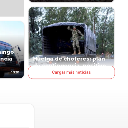
mingo
encia
Huelga de choferes: plan
de contingencia, positivo
Cargar más noticias
132D
233D
PAÍS