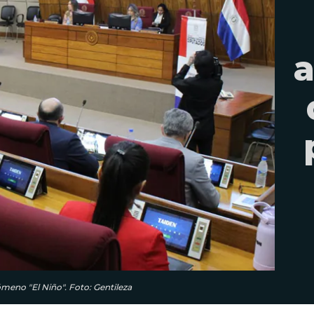
a
ómeno "El Niño". Foto: Gentileza