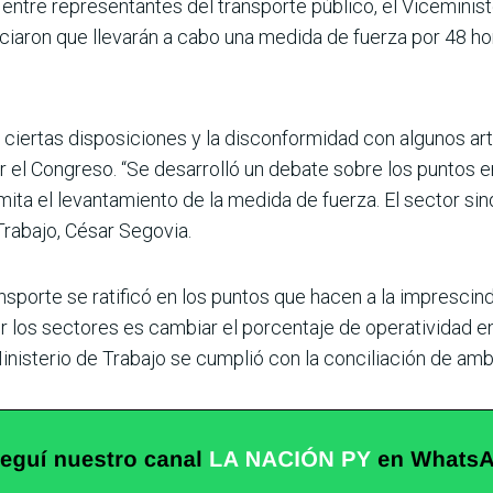
a entre representantes del transporte público, el Viceminist
unciaron que llevarán a cabo una medida de fuerza por 48 ho
 ciertas disposicio­nes y la disconformidad con algunos ar
r el Congreso. “Se desarro­lló un debate sobre los pun­tos 
ta el levantamiento de la medida de fuerza. El sector sindi
 Trabajo, César Segovia.
nsporte se ratificó en los puntos que hacen a la imprescindi
r los sectores es cam­biar el porcentaje de opera­tividad e
inis­terio de Trabajo se cumplió con la conciliación de amb