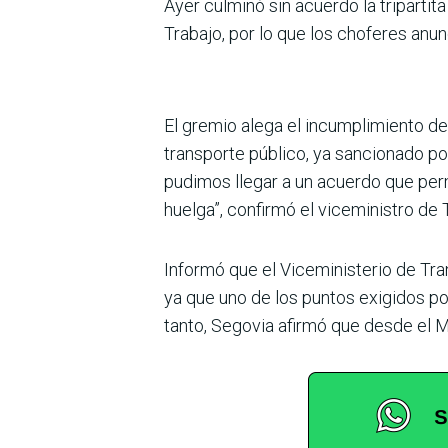
Ayer culminó sin acuerdo la tripar­tit
Tra­bajo, por lo que los choferes an
El gremio alega el incumpli­miento de
trans­porte público, ya sancionado po
pudimos llegar a un acuerdo que permi
huelga”, confirmó el vice­ministro de
Informó que el Vice­ministerio de Tra
ya que uno de los puntos exigi­dos po
tanto, Segovia afirmó que desde el M