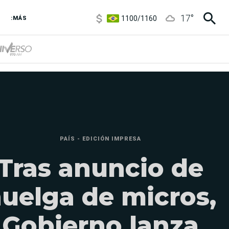
1100
/
1160
17
°
3,8
/
4
:MÁS
6850
/
7200
5900
/
5960
PAÍS - EDICIÓN IMPRESA
Tras anuncio de
uelga de micros,
Gobierno lanza