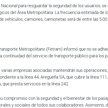
cional para res­guardar la seguridad de los usuarios; se c
i­cos del Área Metropolitana. La frecuencia estimada de l
 de vehículos, camio­nes, camionetas será de entre las 5:00
ransporte Metropolitano (Fetram) informó que no se adhier
a continuidad del servicio de transporte público para los p
 varias empresas asocia­das mantendrán sus operaciones, 
ondiente a la línea 44; Aregüeña SA, que cubre la línea 111;
, que presta servicios en la línea 242.
 compromiso con la segu­ridad y el bienestar de los pasaj
orales y sociales de todos sus colaboradores. Asimismo, d