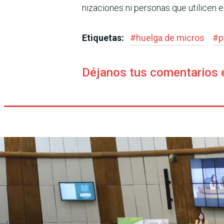
nizaciones ni personas que utilicen 
Etiquetas:
#
huelga de micros
#
p
Déjanos tus comentarios 