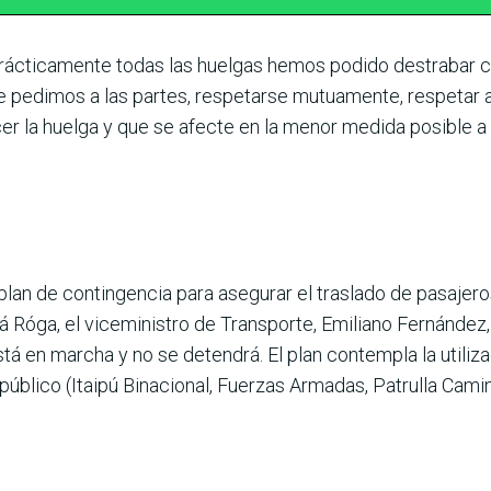
ácticamente todas las huelgas hemos podido des­trabar con
le pedimos a las partes, respetarse mutua­mente, respetar a
cer la huelga y que se afecte en la menor medida posible a 
plan de contin­gencia para asegurar el tras­lado de pasajero
Róga, el vicemi­nistro de Transporte, Emi­liano Fernández
á en marcha y no se detendrá. El plan contempla la utiliz
público (Itaipú Binacional, Fuerzas Arma­das, Patrulla Camin