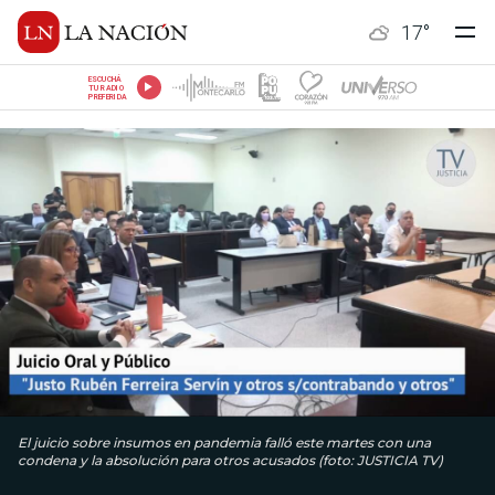
17
°
ESCUCHÁ
TU RADIO
PREFERIDA
El juicio sobre insumos en pandemia falló este martes con una
condena y la absolución para otros acusados (foto: JUSTICIA TV)