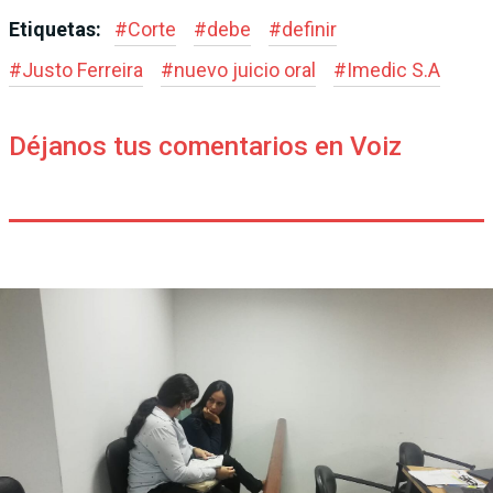
Etiquetas:
#
Corte
#
debe
#
definir
#
Justo Ferreira
#
nuevo juicio oral
#
Imedic S.A
Déjanos tus comentarios en Voiz