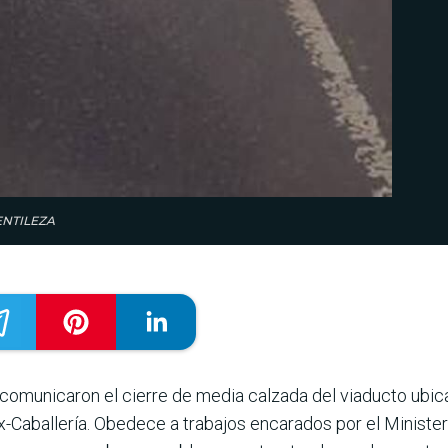
:GENTILEZA
omunicaron el cie­rre de media calzada del via­ducto ubicad
x-Caballería. Obedece a trabajos encarados por el Ministe