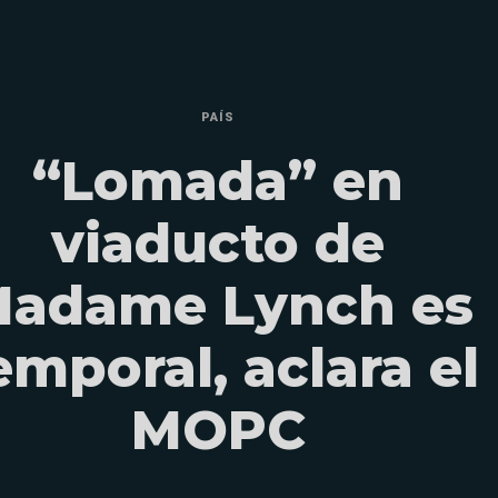
PAÍS
“Lomada” en
viaducto de
adame Lynch es
emporal, aclara el
MOPC