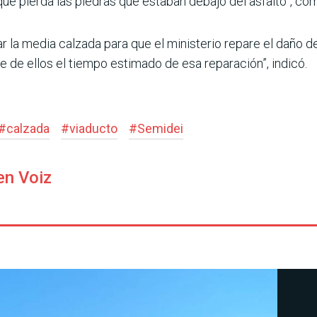
 que pierda las piedras que estaban debajo del asfalto”, 
ar la media calzada para que el ministerio repare el daño d
nde de ellos el tiempo estimado de esa reparación”, indicó.
#
calzada
#
viaducto
#
Semidei
en Voiz