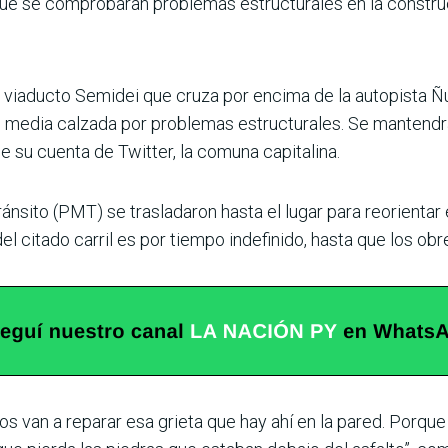
e se comprobaran problemas estructurales en la constru
 viaducto Semi­dei que cruza por encima de la autopista Ñu
n media calzada por problemas estructurales. Se mantendr
e su cuenta de Twitter, la comuna capitalina.
ánsito (PMT) se tras­ladaron hasta el lugar para reo­rientar e
 del citado carril es por tiempo indefinido, hasta que los ob
s van a reparar esa grieta que hay ahí en la pared. Porque