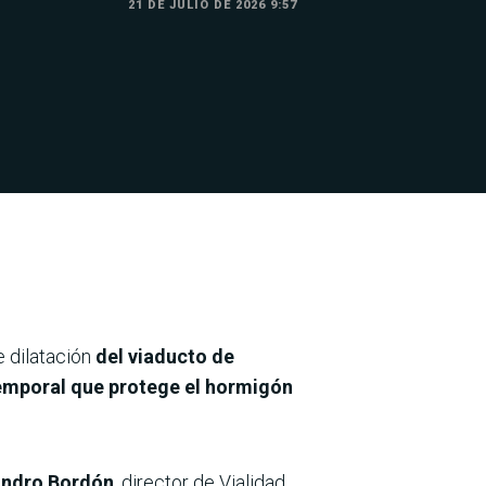
21 DE JULIO DE 2026 9:57
e dilatación
del viaducto de
emporal que protege el hormigón
andro Bordón
, director de Vialidad