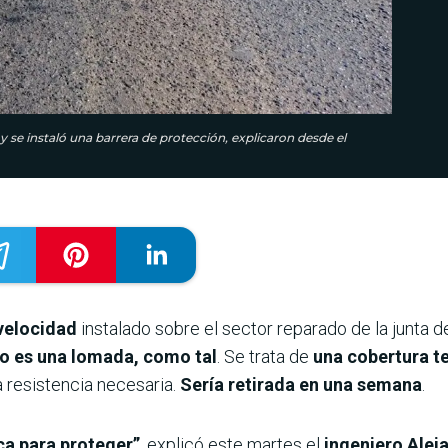
y se instaló una barrera de protección, explicaron desde el
 velocidad
instalado sobre el sector reparado de la junta d
o es una lomada, como tal
. Se trata de
una cobertura t
a resistencia necesaria.
Sería retirada en una semana
.
ca para proteger”
, explicó este martes el
ingeniero Alej