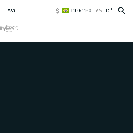
1100
/
1160
15
°
:MÁS
3,8
/
4
6850
/
7200
5900
/
5960