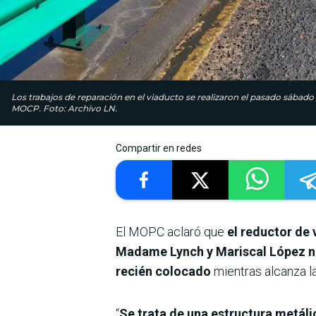
Los trabajos de reparación en el viaducto se realizaron el pasado sábado 
MOCP. Foto: Archivo LN.
Compartir en redes
El MOPC aclaró que
el reductor de
Madame Lynch y Mariscal López n
recién colocado
mientras alcanza l
“
Se trata de una estructura metáli