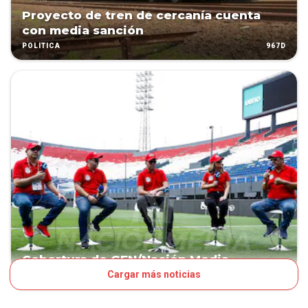
Proyecto de tren de cercanía cuenta
con media sanción
967D
POLÍTICA
Cobertura de GEN/Nación Media
Cargar más noticias
990D
FÚTBOL