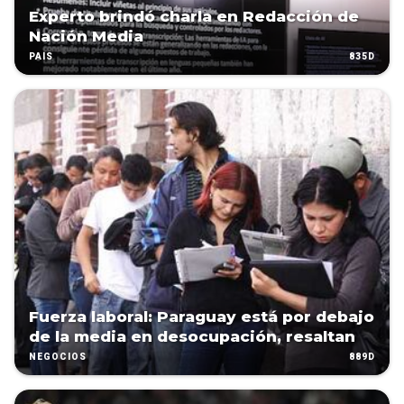
Experto brindó charla en Redacción de
Nación Media
835D
PAÍS
Fuerza laboral: Paraguay está por debajo
de la media en desocupación, resaltan
889D
NEGOCIOS