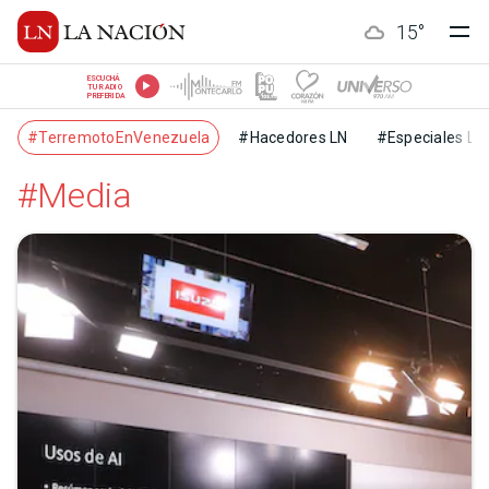
15
°
ESCUCHÁ
TU RADIO
PREFERIDA
#TerremotoEnVenezuela
#Hacedores LN
#Especiales LN
#Media