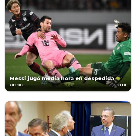
Messi jugó media hora en despedida
911D
FÚTBOL