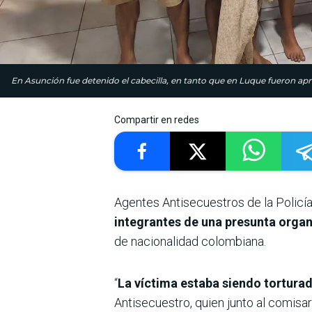
En Asunción fue detenido el cabecilla, en tanto que en Luque fueron ap
Compartir en redes
Agentes Antisecuestros de la Policí
integrantes de una presunta organ
de nacionalidad colombiana.
“
La víctima estaba siendo tortura
Antisecuestro, quien junto al comisa