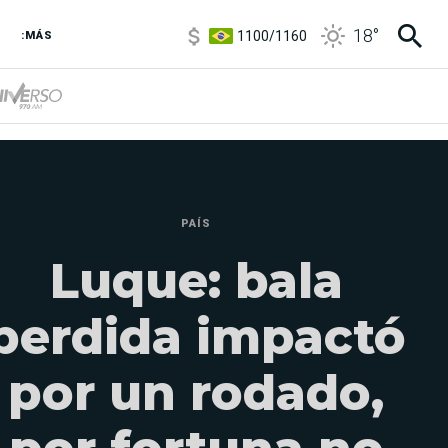
1100
/
1160
18
°
:MÁS
3,8
/
4
6850
/
7200
5900
/
5960
PAÍS
Luque: bala
perdida impactó
por un rodado,