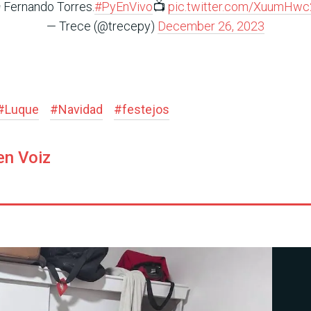
️ Fernando Torres.
#PyEnVivo
📺
pic.twitter.com/XuumHwc
— Trece (@trecepy)
December 26, 2023
#
Luque
#
Navidad
#
festejos
en Voiz