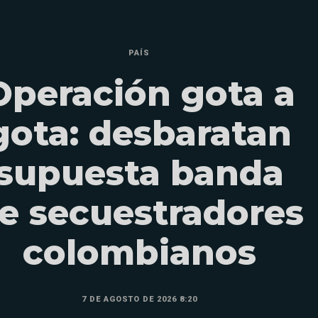
PAÍS
Operación gota a
gota: desbaratan
supuesta banda
e secuestradores
colombianos
7 DE AGOSTO DE 2026 8:20