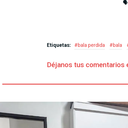
🗣
Etiquetas:
#
bala perdida
#
bala
Déjanos tus comentarios 