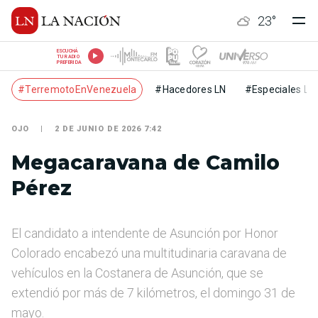
23
°
ESCUCHÁ
TU RADIO
PREFERIDA
#TerremotoEnVenezuela
#Hacedores LN
#Especiales LN
OJO
2 DE JUNIO DE 2026 7:42
Megacaravana de Camilo
Pérez
El candidato a intendente de Asunción por Honor
Colorado encabezó una multitudinaria caravana de
vehículos en la Costanera de Asunción, que se
extendió por más de 7 kilómetros, el domingo 31 de
mayo.