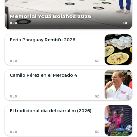
Memorial Ycuá Bolaños 2026
5D
OJO
Feria Paraguay Rembi’u 2026
5D
OJO
Camilo Pérez en el Mercado 4
5D
OJO
El tradicional día del carrulim (2026)
5D
OJO