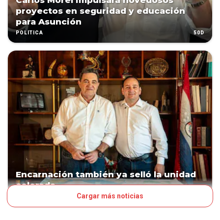
Carlos Morel impulsará novedosos
proyectos en seguridad y educación
para Asunción
50D
POLÍTICA
Encarnación también ya selló la unidad
colorada
Cargar más noticias
51D
POLÍTICA