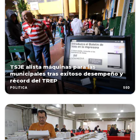
TSJE alista máquinas para las
municipales tras exitoso desempeño y
récord del TREP
50D
POLÍTICA