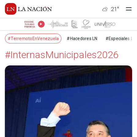
21
°
ESCUCHÁ
TU RADIO
PREFERIDA
#TerremotoEnVenezuela
#Hacedores LN
#Especiales LN
#InternasMunicipales2026