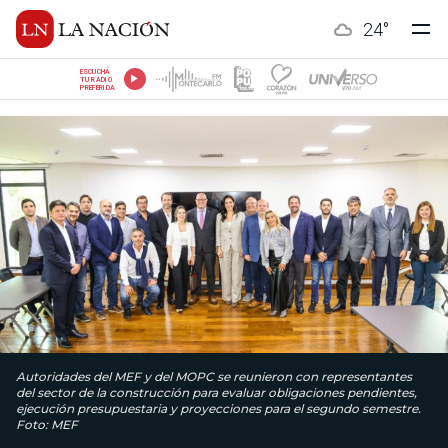
24
°
ESCUCHÁ
TU RADIO
PREFERIDA
Autoridades del MEF y del MOPC se reunieron con representantes
del sector de la construcción para evaluar obligaciones pendientes,
ejecución presupuestaria y proyecciones para el segundo semestre.
Foto: MEF