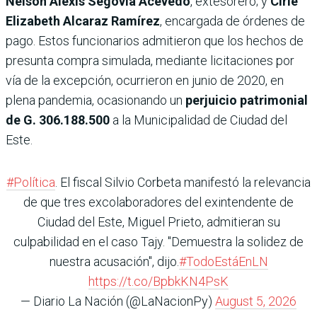
Nelson Alexis Segovia Acevedo
, extesorero; y
Cirle
Elizabeth Alcaraz Ramírez
, encargada de órdenes de
pago. Estos funcionarios admitieron que los hechos de
presunta compra simulada, mediante licitaciones por
vía de la excepción, ocurrieron en junio de 2020, en
plena pandemia, ocasionando un
perjuicio patrimonial
de G. 306.188.500
a la Municipalidad de Ciudad del
Este.
#Política
. El fiscal Silvio Corbeta manifestó la relevancia
de que tres excolaboradores del exintendente de
Ciudad del Este, Miguel Prieto, admitieran su
culpabilidad en el caso Tajy. "Demuestra la solidez de
nuestra acusación", dijo.
#TodoEstáEnLN
https://t.co/BpbkKN4PsK
— Diario La Nación (@LaNacionPy)
August 5, 2026