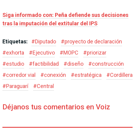
Siga informado con: Peña defiende sus decisiones
tras la imputación del extitular del IPS
Etiquetas:
#
Diputado
#
proyecto de declaración
#
exhorta
#
Ejecutivo
#
MOPC
#
priorizar
#
estudio
#
factibilidad
#
diseño
#
construcción
#
corredor vial
#
conexión
#
estratégica
#
Cordillera
#
Paraguarí
#
Central
Déjanos tus comentarios en Voiz