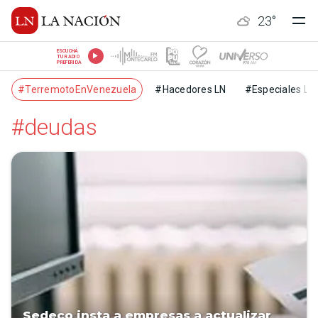
23
°
ESCUCHÁ
TU RADIO
PREFERIDA
#TerremotoEnVenezuela
#Hacedores LN
#Especiales LN
#deudas
Sedeco insta a empresas a actualizar