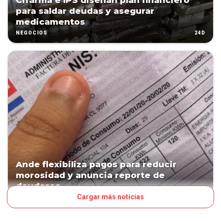
Cifarma e IPS diseñan plan financiero
para saldar deudas y asegurar
medicamentos
24D
NEGOCIOS
Ande flexibiliza pagos para reducir
morosidad y anuncia reporte de
deudores
Cargar más noticias
26D
NEGOCIOS