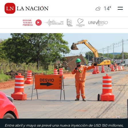
14
°
ESCUCHÁ
TU RADIO
PREFERIDA
Entre abril y mayo se prevé una nueva inyección de USD 150 millones,