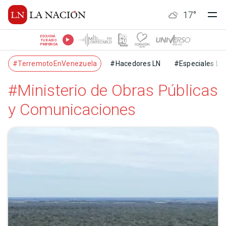
17
°
ESCUCHÁ
TU RADIO
PREFERIDA
#TerremotoEnVenezuela
#Hacedores LN
#Especiales LN
#Ministerio de Obras Públicas
y Comunicaciones