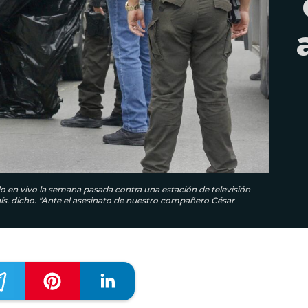
o en vivo la semana pasada contra una estación de televisión
 país. dicho. "Ante el asesinato de nuestro compañero César