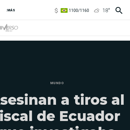
1100
/
1160
18
°
:MÁS
3,8
/
4
6850
/
7200
5900
/
5960
MUNDO
sesinan a tiros al
fiscal de Ecuador