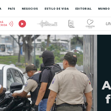
A
PAÍS
NEGOCIOS
ESTILO DE VIDA
EDITORIAL
MUNDO
HÁ
ERIDA
A