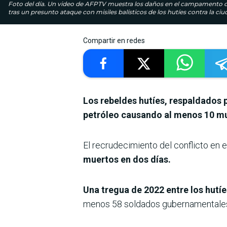
Foto del día. Un video de AFPTV muestra los daños en el campamento de d
tras un presunto ataque con misiles balísticos de los hutíes contra la ci
Compartir en redes
Los rebeldes hutíes, respaldados 
petróleo causando al menos 10 m
El recrudecimiento del conflicto en e
muertos en dos días.
Una tregua de 2022 entre los hutí
menos 58 soldados gubernamentales m