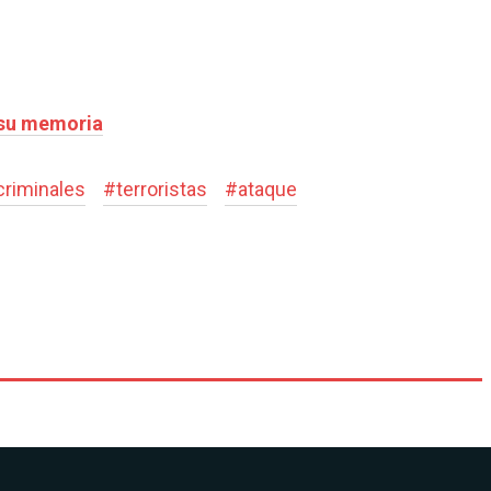
 su memoria
criminales
#
terroristas
#
ataque