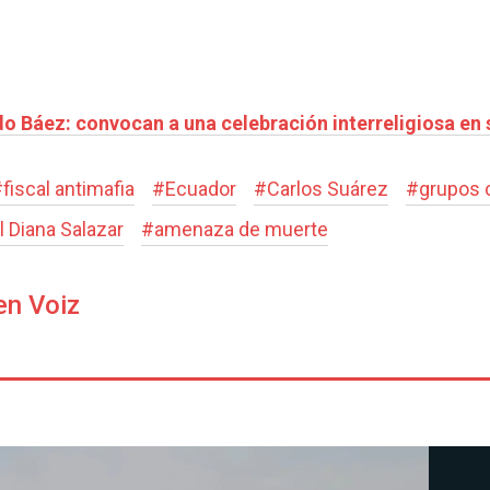
o Báez: convocan a una celebración interreligiosa en
#
fiscal antimafia
#
Ecuador
#
Carlos Suárez
#
grupos 
l Diana Salazar
#
amenaza de muerte
en Voiz