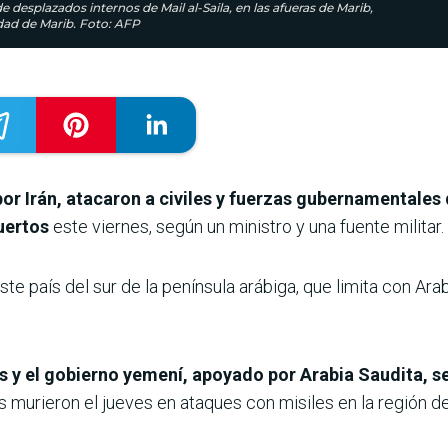
esplazados internos de Mail al-Saila, en las afueras de Marib,
udad de Marib. Foto: AFP
por Irán, atacaron a civiles y fuerzas gubernamentales
uertos
este viernes, según un ministro y una fuente militar.
ste país del sur de la península arábiga, que limita con Ara
es y el gobierno yemení, apoyado por Arabia Saudita, s
urieron el jueves en ataques con misiles en la región de