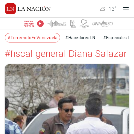
13
°
ESCUCHÁ
TU RADIO
PREFERIDA
#TerremotoEnVenezuela
#Hacedores LN
#Especiales LN
#fiscal general Diana Salazar