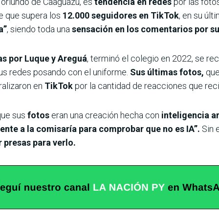
, oriundo de Caaguazú, es
tendencia en redes
por las foto
te que supera los
12.000 seguidores en TikTok
, en su úl
a”
, siendo toda una
sensación en los comentarios por su
s por Luque y Areguá
, terminó el colegio en 2022, se re
us redes posando con el uniforme.
Sus últimas fotos,
que 
ralizaron en
TikTok
por la cantidad de reacciones que reci
que sus
fotos
eran una creación hecha con
inteligencia ar
mente a la comisaría para comprobar que no es IA”.
Sin 
 presas para verlo.