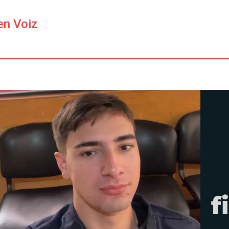
en Voiz
f