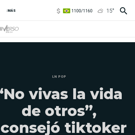
1100
/
1160
15
°
:MÁS
3,8
/
4
6850
/
7200
5900
/
5960
LN POP
“No vivas la vida
de otros”,
consejó tiktoker