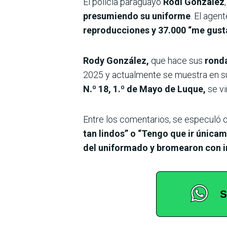
El policía paraguayo
Rodi González
presumiendo su uniforme
. El agen
reproducciones y 37.000 “me gust
Rody González,
que hace sus
ronda
2025 y actualmente se muestra en s
N.º 18, 1.º de Mayo
de Luque,
se vi
Entre los comentarios, se especuló 
tan lindos” o “Tengo que ir única
del uniformado y bromearon con ir