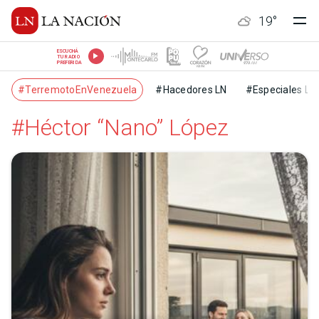
19
°
ESCUCHÁ
TU RADIO
PREFERIDA
#TerremotoEnVenezuela
#Hacedores LN
#Especiales LN
#Héctor “Nano” López