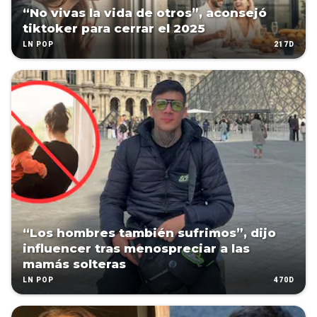
“No vivas la vida de otros”, aconsejó
tiktoker para cerrar el 2025
217D
LN POP
“Los hombres también sufrimos”, dijo
influencer tras menospreciar a las
mamás solteras
470D
LN POP