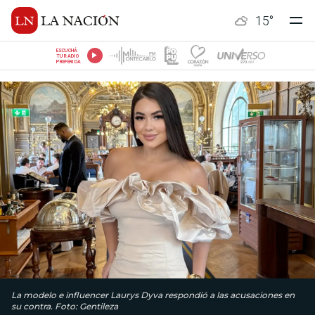
15
°
ESCUCHÁ
TU RADIO
PREFERIDA
La modelo e influencer Laurys Dyva respondió a las acusaciones en
su contra. Foto: Gentileza