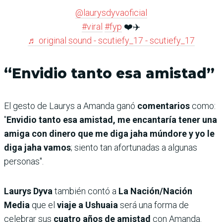
@laurysdyvaoficial
#viral
#fyp
❤️✈️
♬ original sound - scutiefy_17 - scutiefy_17
“Envidio tanto esa amistad”
El gesto de Laurys a Amanda ganó
comentarios
como:
"
Envidio tanto esa amistad, me encantaría tener una
amiga con dinero que me diga jaha múndore y yo le
diga jaha vamos
; siento tan afortunadas a algunas
personas".
Laurys Dyva
también contó a
La Nación/Nación
Media
que el
viaje a Ushuaia
será una forma de
celebrar sus
cuatro años de amistad
con Amanda.