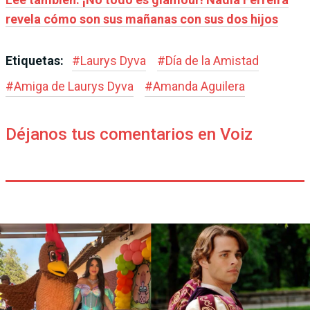
revela cómo son sus mañanas con sus dos hijos
Etiquetas:
#
Laurys Dyva
#
Día de la Amistad
#
Amiga de Laurys Dyva
#
Amanda Aguilera
Déjanos tus comentarios en Voiz