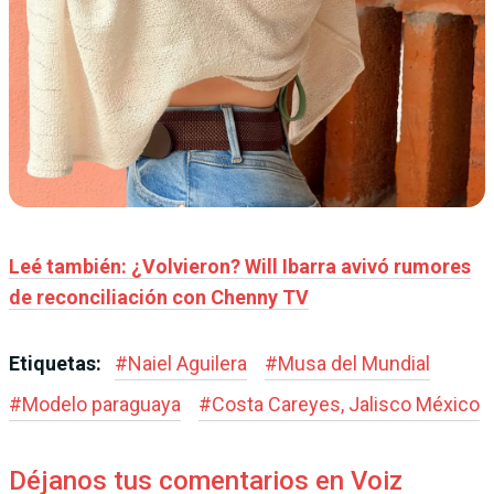
Leé también: ¿Volvieron? Will Ibarra avivó rumores
de reconciliación con Chenny TV
Etiquetas:
#
Naiel Aguilera
#
Musa del Mundial
#
Modelo paraguaya
#
Costa Careyes, Jalisco México
Déjanos tus comentarios en Voiz