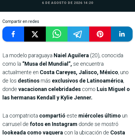
6 DE AGOSTO DE 2026 14:20
Compartir en redes
La modelo paraguaya
Naiel Aguilera
(20), conocida
como la
“Musa del Mundial”,
se encuentra
actualmente en
Costa Careyes, Jalisco, México
, uno
de los
destinos
más
exclusivos de Latinoamérica
,
donde
vacacionan celebridades
como
Luis Miguel o
las hermanas Kendall y Kylie Jenner.
La compatriota
compartió
este
miércoles último
un
carrusel de
fotos en Instagram
donde se mostró
lookeada como vaquera
con la ubicación de
Costa