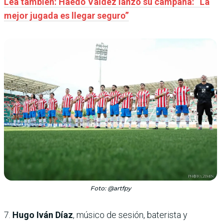
Lea también: Haedo Valdez lanzó su campaña: “La
mejor jugada es llegar seguro”
Foto: @artfpy
7.
Hugo Iván Díaz
, músico de sesión, baterista y