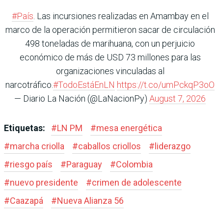
#País
. Las incursiones realizadas en Amambay en el
marco de la operación permitieron sacar de circulación
498 toneladas de marihuana, con un perjuicio
económico de más de USD 73 millones para las
organizaciones vinculadas al
narcotráfico.
#TodoEstáEnLN
https://t.co/umPckqP3oO
— Diario La Nación (@LaNacionPy)
August 7, 2026
Etiquetas:
#
LN PM
#
mesa energética
#
marcha criolla
#
caballos criollos
#
liderazgo
#
riesgo país
#
Paraguay
#
Colombia
#
nuevo presidente
#
crimen de adolescente
#
Caazapá
#
Nueva Alianza 56