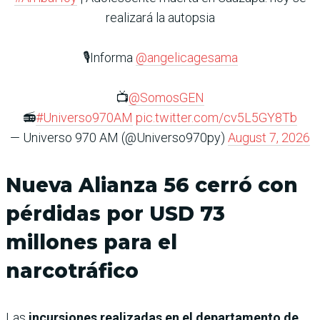
realizará la autopsia
🎙️Informa
@angelicagesama
📺
@SomosGEN
📻
#Universo970AM
pic.twitter.com/cv5L5GY8Tb
— Universo 970 AM (@Universo970py)
August 7, 2026
Nueva Alianza 56 cerró con
pérdidas por USD 73
millones para el
narcotráfico
Las
incursiones realizadas en el departamento de