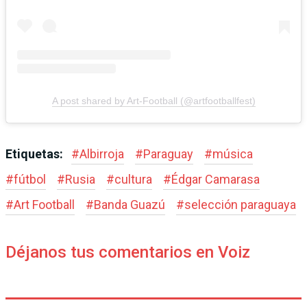
A post shared by Art-Football (@artfootballfest)
Etiquetas:
#
Albirroja
#
Paraguay
#
música
#
fútbol
#
Rusia
#
cultura
#
Édgar Camarasa
#
Art Football
#
Banda Guazú
#
selección paraguaya
Déjanos tus comentarios en Voiz