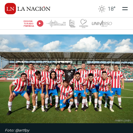
18
°
ESCUCHÁ
TU RADIO
PREFERIDA
Foto: @artfpy