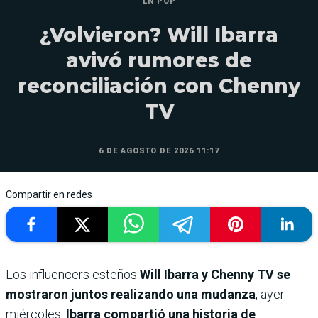
LN POP
¿Volvieron? Will Ibarra
avivó rumores de
reconciliación con Chenny
TV
6 DE AGOSTO DE 2026 11:17
Compartir en redes
Los influencers esteños
Will Ibarra y Chenny TV se
mostraron juntos realizando una mudanza
, ayer
miércoles.
Ibarra compartió una historia de