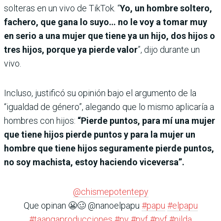
solteras en un vivo de TikTok. “
Yo, un hombre soltero,
fachero, que gana lo suyo… no le voy a tomar muy
en serio a una mujer que tiene ya un hijo, dos hijos o
tres hijos, porque ya pierde valor
”, dijo durante un
vivo.
Incluso, justificó su opinión bajo el argumento de la
“igualdad de género”, alegando que lo mismo aplicaría a
hombres con hijos:
“Pierde puntos, para mí una mujer
que tiene hijos pierde puntos y para la mujer un
hombre que tiene hijos seguramente pierde puntos,
no soy machista, estoy haciendo viceversa”.
@chismepotentepy
Que opinan 😬🥴 @nanoelpapu
#papu
#elpapu
#taangaproducciones
#py
#pyf
#pyf
#nilda