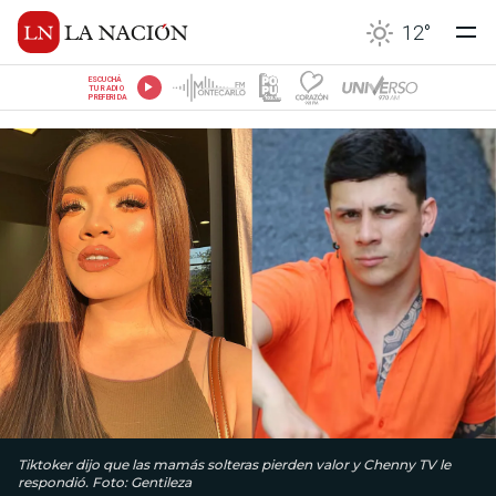
12
°
ESCUCHÁ
TU RADIO
PREFERIDA
Tiktoker dijo que las mamás solteras pierden valor y Chenny TV le
respondió. Foto: Gentileza