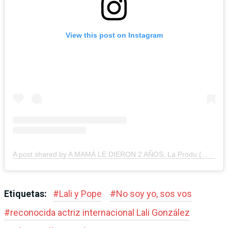
View this post on Instagram
A post shared by A MAMÁ LE DIERON 2 AÑOS, La Produ (@a2a.produ)
Etiquetas:
#
Lali y Pope
#
No soy yo, sos vos
#
reconocida actriz internacional Lali González