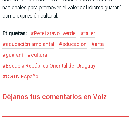
nacionales para promover el valor del idioma guaraní
como expresión cultural.
Etiquetas:
#
Petei aravo’i verde
#
taller
#
educación ambiental
#
educación
#
arte
#
guaraní
#
cultura
#
Escuela República Oriental del Uruguay
#
CGTN Español
Déjanos tus comentarios en Voiz