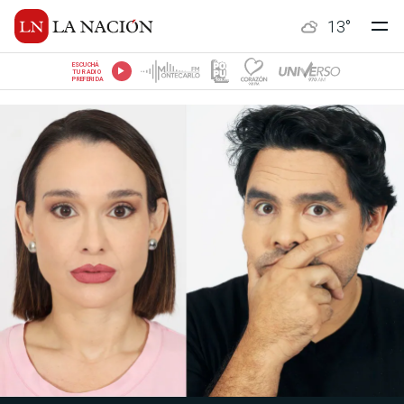
13
°
ESCUCHÁ
TU RADIO
PREFERIDA