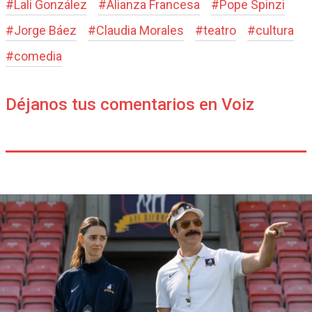
#
Lali González
#
Alianza Francesa
#
Pope Spinzi
#
Jorge Báez
#
Claudia Morales
#
teatro
#
cultura
#
comedia
Déjanos tus comentarios en Voiz