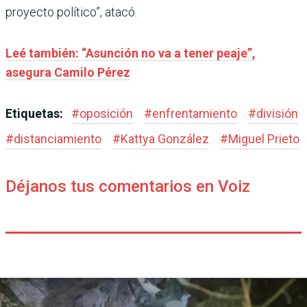
proyecto político”, atacó.
Leé también: “Asunción no va a tener peaje”,
asegura Camilo Pérez
Etiquetas:
#
oposición
#
enfrentamiento
#
división
#
distanciamiento
#
Kattya González
#
Miguel Prieto
Déjanos tus comentarios en Voiz