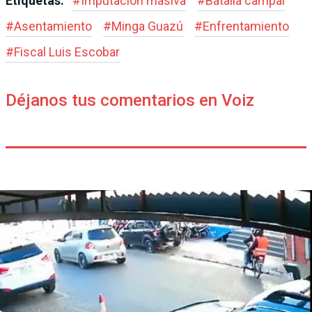
Etiquetas:
#
Imputación masiva
#
Batalla campal
#
Asentamiento
#
Minga Guazú
#
Enfrentamiento
#
Fiscal Luis Escobar
Déjanos tus comentarios en Voiz