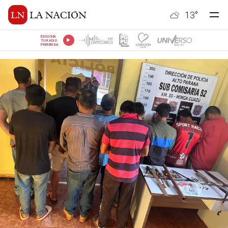
13
°
ESCUCHÁ
TU RADIO
PREFERIDA