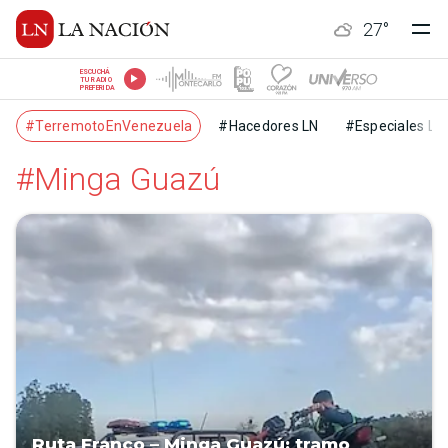
27
°
ESCUCHÁ
TU RADIO
PREFERIDA
#TerremotoEnVenezuela
#Hacedores LN
#Especiales LN
#Minga Guazú
Ruta Franco – Minga Guazú: tramo