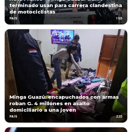
terminado usan para carrera clandestina
de motociclistas
15D
PAÍS
Minga Guazú: encapuchados con armas
roban G. 4 millones en asalto
domiciliario a una joven
22D
PAÍS