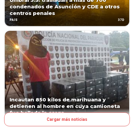
Umbral 3.5: trasladan a más de 700
condenados de Asunción y CDE a otros
centros penales
37D
PAÍS
Incautan 850 kilos de marihuana y
detienen al hombre en cuya camioneta
fue hallada la carga
Cargar más noticias
46D
PAÍS