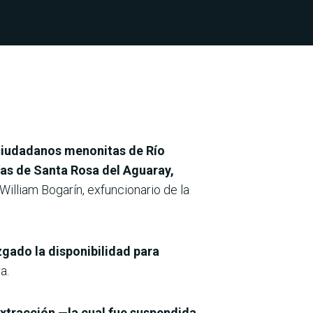
 ciudadanos menonitas de Río
ías de Santa Rosa del Aguaray,
 William Bogarín, exfuncionario de la
zgado la disponibilidad para
a.
extracción —la cual fue suspendida