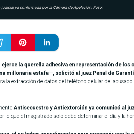
cia judicial ya confirmada por la Cámara de Apelación. Foto:
 ejerce la querella adhesiva en representación de los
a millonaria estafa—, solicitó al juez Penal de Garant
para la extracción de datos del teléfono celular del acusado
amento
Antisecuestro y Antiextorsión ya comunicó al ju
por lo que el magistrado solo debe determinar el día y la hor
a que, al no haber impedimentos para proseguir con la 