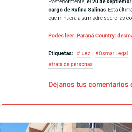
Posteriormente,
el 20 de septiembr
cargo de Rufina Salinas
. Esta últi
que mintiera a su madre sobre las co
Podes leer: Paraná Country: desma
Etiquetas:
#
juez
#
Osmar Legal
#
trata de personas
Déjanos tus comentarios 