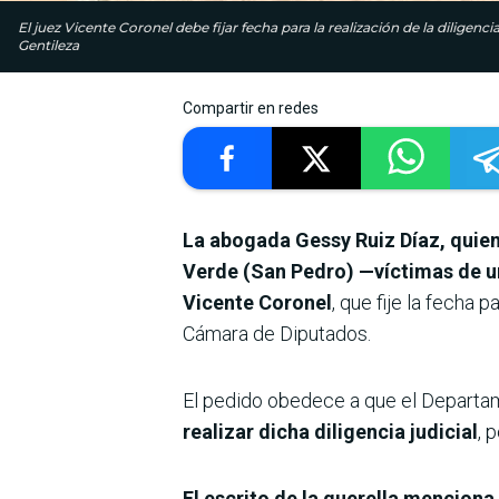
El juez Vicente Coronel debe fijar fecha para la realización de la diligen
Gentileza
Compartir en redes
La abogada Gessy Ruiz Díaz, quien
Verde (San Pedro) —víctimas de un
Vicente Coronel
, que fije la fecha 
Cámara de Diputados.
El pedido obedece a que el Depart
realizar dicha diligencia judicial
, 
El escrito de la querella mencion