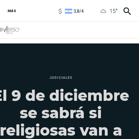
3,8
/
4
15
°
6850
/
7200
:MÁS
5900
/
5960
JUDICIALES
El 9 de diciembre
se sabrá si
religiosas van a