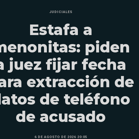
JUDICIALES
Estafa a
menonitas: piden
a juez fijar fecha
ara extracción de
atos de teléfono
de acusado
6 DE AGOSTO DE 2026 20:05