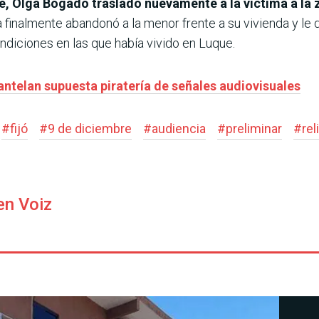
e, Olga Bogado trasladó nuevamente a la víctima a la 
ma finalmente abandonó a la menor frente a su vivienda y le
ndiciones en las que había vivido en Luque.
ntelan supuesta piratería de señales audiovisuales
#
fijó
#
9 de diciembre
#
audiencia
#
preliminar
#
rel
en Voiz