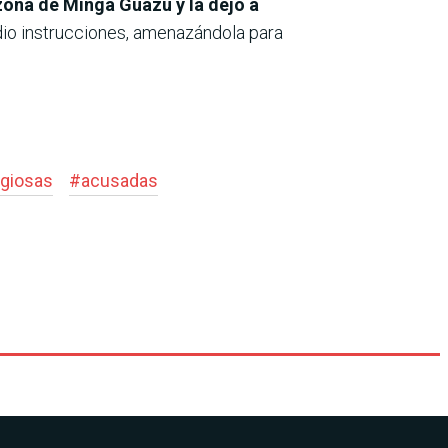
zona de Minga Guazú y la dejó a
 dio instrucciones, amenazándola para
igiosas
#
acusadas