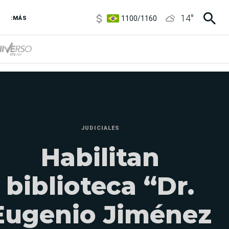
1100
/
1160
14
°
3,8
/
4
:MÁS
6850
/
7200
5900
/
5960
JUDICIALES
Habilitan
biblioteca “Dr.
Eugenio Jiménez