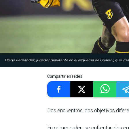
Diego Fernández, jugador gravitante en el esquema de Guaraní, que vis
Compartir en redes
Dos encuentros, dos objetivos diferen
En primer orden, se enfren­tan dos 