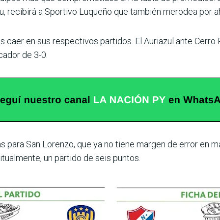
u, reci­birá a Sportivo Luqueño que también merodea por a
caer en sus respec­tivos partidos. El Auriazul ante Cerro P
cador de 3-0.
ás para San Lorenzo, que ya no tiene margen de error en ma
ual­mente, un partido de seis puntos.