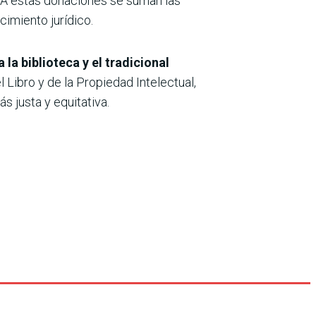
. A estas donaciones se suman las
imiento jurídico.
a biblioteca y el tradicional
l Libro y de la Propiedad Intelectual,
s justa y equitativa.