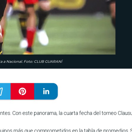
ita a Nacional. Foto: CLUB GUARANÍ
­tes. Con este pano­rama, la cuarta fecha del tor­neo Claus
equipos más que com­prometidos en la tabla de pro­medios.