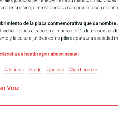
riales jurídicos pertenecientes a su marido, Emilio Cubas
a circunscripción, demostrando su compromiso con el conoc
ubrimiento de la placa conmemorativa que da nombre a l
ctividad, llevada a cabo en el marco del Día Internacional de
nto y la cultura jurídica como pilares para una sociedad má
cárcel a un hombre por abuso sexual
#
Jurídica
#
sede
#
judicial
#
San Lorenzo
en Voiz