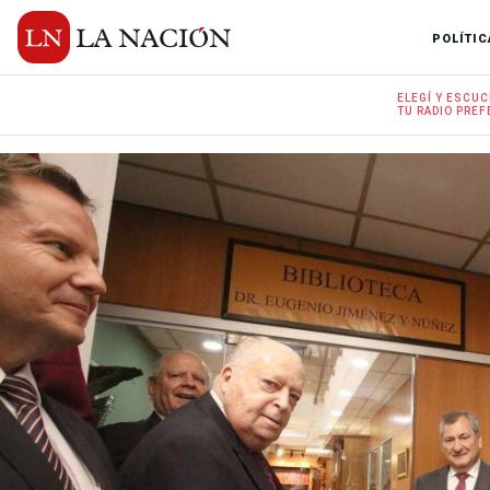
POLÍTIC
ELEGÍ Y
ESCUC
TU RADIO
PREF